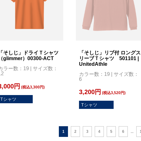
「そしじ」ドライＴシャツ
「そしじ」リブ付 ロングス
（glimmer）00300-ACT
リーブＴシャツ 501101 |
UnitedAthle
カラー数：19 | サイズ数：
12
カラー数：19 | サイズ数：
6
3,000円
(税込3,300円)
3,200円
(税込3,520円)
Tシャツ
Tシャツ
1
2
3
4
5
6
...