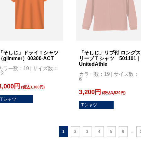
「そしじ」ドライＴシャツ
「そしじ」リブ付 ロングス
（glimmer）00300-ACT
リーブＴシャツ 501101 |
UnitedAthle
カラー数：19 | サイズ数：
12
カラー数：19 | サイズ数：
6
3,000円
(税込3,300円)
3,200円
(税込3,520円)
Tシャツ
Tシャツ
1
2
3
4
5
6
...