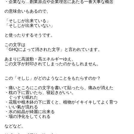
・企業なら…創業原点や企業理念にあたる一番大事な概念
の意味合いもあるので、
「そしじが出来ている」
「そしじが出来ていない」
と使ったりするそうです。
この文字は
「GHQによって消された文字」と言われています。
あまりに高波動・高エネルギーゆえ、
この文字が封印されてしまったのかもしれません。
この「そしじ」がどのようなことをもたらすのか？
・痛いところにこの文字を書いて貼ったら、痛みが消えた
・枕の下に置いたら、寝起きがいい。
ぐっすり眠れた
・花瓶や植木鉢の下に置くと、植物がイキイキしてよく育つ
・いい氣が流れる
・水の結晶が綺麗に出来る
・場の浄化をしてくれる
などなど。