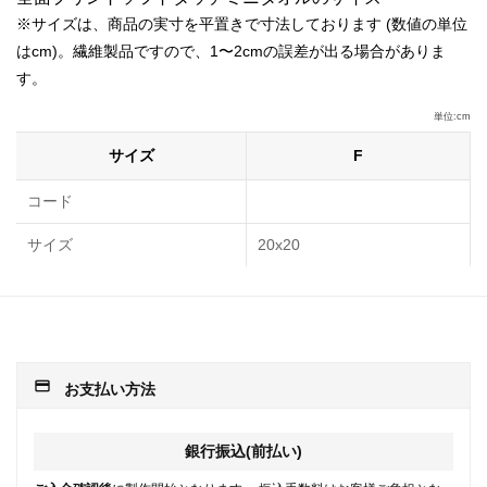
※サイズは、商品の実寸を平置きで寸法しております (数値の単位
はcm)。繊維製品ですので、1〜2cmの誤差が出る場合がありま
す。
単位:cm
サイズ
F
コード
サイズ
20х20
payment
お支払い方法
銀行振込(前払い)