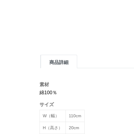
商品詳細
素材
綿100％
サイズ
W（幅）
110cm
H（高さ）
20cm