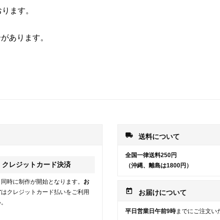
おります。
合があります。
local_shipping
送料について
全国一律送料250円
クレジットカード決済
（沖縄、離島は1800円）
と同時に制作が開始となります。
お
today
方
はクレジットカード払いをご利用
お届けについて
い。
平日営業日午前9時
までにご注文い