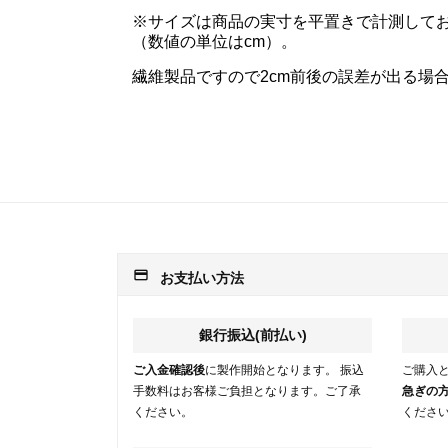
※サイズは商品の実寸を平置きで計測して
（数値の単位はcm）。
繊維製品ですので2cm前後の誤差が出る場
payment
お支払い方法
銀行振込(前払い)
ご入金確認後
に製作開始となります。 振込
ご購入
手数料はお客様ご負担となります。ご了承
急ぎの
ください。
くださ