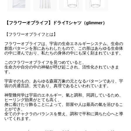
【フラワーオブライフ】ドライTシャツ（glimmer）
【フラワーオブライフとは】
フラワーオブライフは、宇宙の生命エネルギーシステム、生命の
創造パターンを形にあらわしたもので、この形はあらゆる生命体
の中に潜んでおり、私たちの身体の中にも深く刻まれています。
このフラワーオブライフを見つめていると、
生命力や自分の中の神秘が呼び起こされ、活性化されていきま
す。
宇宙そのもの、あらゆる森羅万象の元となるパターンであり、宇
宙の共通言語、光であり、真理であるといわれています。
神聖幾何学は宇宙のエネルギー、氣と調和、同調しているため、
ヒーリング効果がとても高く、
身に着けたり飾ることによって、部屋や人は最高の氣を浴びるこ
とができ、
全てのチャクラのバランスを整え、調和で平和に満ちた心へと導
いてくれます。