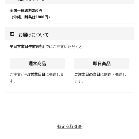
全国一律送料250円
（沖縄、離島は1800円）
today
お届けについて
平日営業日午前9時
までにご注文いただくと
通常商品
即日商品
ご注文から
3営業日目
に発送しま
ご注文日の当日
に制作・発送し
す。
ます。
特定商取引法