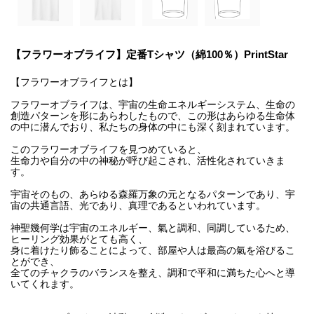
【フラワーオブライフ】定番Tシャツ（綿100％）PrintStar
【フラワーオブライフとは】
フラワーオブライフは、宇宙の生命エネルギーシステム、生命の
創造パターンを形にあらわしたもので、この形はあらゆる生命体
の中に潜んでおり、私たちの身体の中にも深く刻まれています。
このフラワーオブライフを見つめていると、
生命力や自分の中の神秘が呼び起こされ、活性化されていきま
す。
宇宙そのもの、あらゆる森羅万象の元となるパターンであり、宇
宙の共通言語、光であり、真理であるといわれています。
神聖幾何学は宇宙のエネルギー、氣と調和、同調しているため、
ヒーリング効果がとても高く、
身に着けたり飾ることによって、部屋や人は最高の氣を浴びるこ
とができ、
全てのチャクラのバランスを整え、調和で平和に満ちた心へと導
いてくれます。