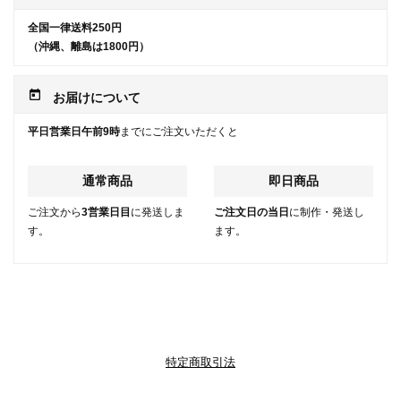
全国一律送料250円
（沖縄、離島は1800円）
today
お届けについて
平日営業日午前9時
までにご注文いただくと
通常商品
即日商品
ご注文から
3営業日目
に発送しま
ご注文日の当日
に制作・発送し
す。
ます。
特定商取引法