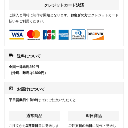
クレジットカード決済
ご購入と同時に制作が開始となります。
お急ぎの方
はクレジットカード
払いをご利用ください。
local_shipping
送料について
全国一律送料250円
（沖縄、離島は1800円）
today
お届けについて
平日営業日午前9時
までにご注文いただくと
通常商品
即日商品
ご注文から
3営業日目
に発送しま
ご注文日の当日
に制作・発送し