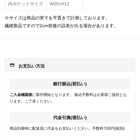
内ポケットサイズ
W20×H12
※サイズは商品の実寸を平置きで計測しております。
繊維製品ですので2cm前後の誤差が出る場合があります。
payment
お支払い方法
銀行振込(前払い)
ご入金確認後
に製作開始となります。 振込手数料はお客様ご負担とな
ります。ご了承ください。
代金引換(後払い)
商品到着時に配達員に代金をお支払いください。手数料:530円(税別)