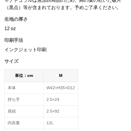
※ナチュラルは無漂白商品のため、綿の葉の乾いた破片
（黒点）等が含まれております。予めご了承ください。
生地の厚さ
12 oz
印刷手法
インクジェット印刷
サイズ
単位：cm
M
本体
W42×H35×D12
持ち手
2.5×24
肩紐
2.5×92
内容量
12L