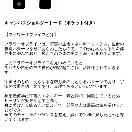
キャンバスショルダートード（ポケット付き）
【フラワーオブライフとは】
フラワーオブライフは、宇宙の生命エネルギーシステム、生命の
創造パターンを形にあらわしたもので、この形はあらゆる生命体
の中に潜んでおり、私たちの身体の中にも深く刻まれています。
このフラワーオブライフを見つめていると、
生命力や自分の中の神秘が呼び起こされ、活性化されていきま
す。
宇宙そのもの、あらゆる森羅万象の元となるパターンであり、宇
宙の共通言語、光であり、真理であるといわれています。
神聖幾何学は宇宙のエネルギー、氣と調和、同調しているため、
ヒーリング効果がとても高く、
身に着けたり飾ることによって、部屋や人は最高の氣を浴びるこ
とができ、
全てのチャクラのバランスを整え、調和で平和に満ちた心へと導
いてくれます。