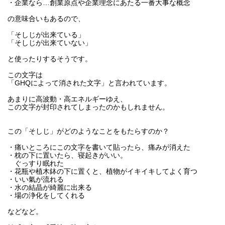
・企業なら…創業原点や企業理念にあたる一番大事な概念
の意味合いもあるので、
「そしじが出来ている」
「そしじが出来ていない」
と使ったりするそうです。
この文字は
「GHQによって消された文字」と言われています。
あまりに高波動・高エネルギーゆえ、
この文字が封印されてしまったのかもしれません。
この「そしじ」がどのようなことをもたらすのか？
・痛いところにこの文字を書いて貼ったら、痛みが消えた
・枕の下に置いたら、寝起きがいい。
ぐっすり眠れた
・花瓶や植木鉢の下に置くと、植物がイキイキしてよく育つ
・いい氣が流れる
・水の結晶が綺麗に出来る
・場の浄化をしてくれる
などなど。