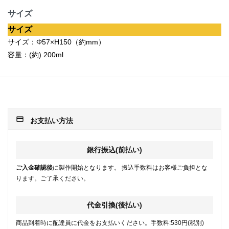
サイズ
サイズ
サイズ：Φ57×H150（約mm）
容量：(約) 200ml
payment
お支払い方法
銀行振込(前払い)
ご入金確認後
に製作開始となります。 振込手数料はお客様ご負担とな
ります。ご了承ください。
代金引換(後払い)
商品到着時に配達員に代金をお支払いください。手数料:530円(税別)