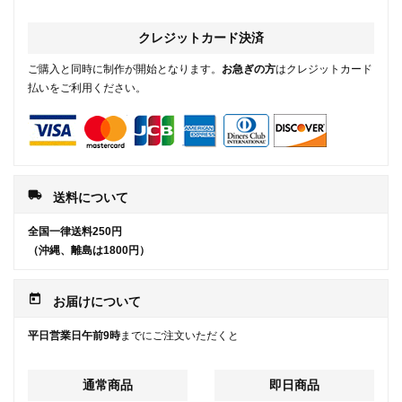
クレジットカード決済
ご購入と同時に制作が開始となります。
お急ぎの方
はクレジットカード
払いをご利用ください。
local_shipping
送料について
全国一律送料250円
（沖縄、離島は1800円）
today
お届けについて
平日営業日午前9時
までにご注文いただくと
通常商品
即日商品