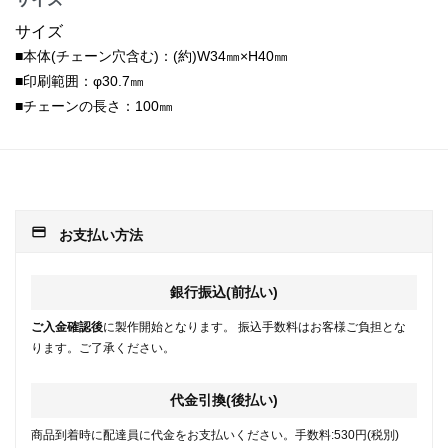
サイズ
■本体(チェーン穴含む)：(約)W34㎜×H40㎜
■印刷範囲：φ30.7㎜
■チェーンの長さ：100㎜
payment
お支払い方法
銀行振込(前払い)
ご入金確認後
に製作開始となります。 振込手数料はお客様ご負担とな
ります。ご了承ください。
代金引換(後払い)
商品到着時に配達員に代金をお支払いください。手数料:530円(税別)