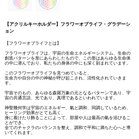
【アクリルキーホルダー】フラワーオブライフ・グラデーシ
ョン
【フラワーオブライフとは】
フラワーオブライフは、宇宙の生命エネルギーシステム、生命の
創造パターンを形にあらわしたもので、この形はあらゆる生命体
の中に潜んでおり、私たちの身体の中にも深く刻まれています。
このフラワーオブライフを見つめていると、
生命力や自分の中の神秘が呼び起こされ、活性化されていきま
す。
宇宙そのもの、あらゆる森羅万象の元となるパターンであり、宇
宙の共通言語、光であり、真理であるといわれています。
神聖幾何学は宇宙のエネルギー、氣と調和、同調しているため、
ヒーリング効果がとても高く、
身に着けたり飾ることによって、部屋や人は最高の氣を浴びるこ
とができ、
全てのチャクラのバランスを整え、調和で平和に満ちた心へと導
いてくれます。