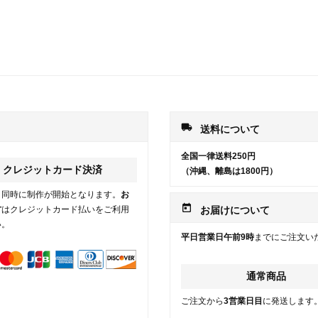
local_shipping
送料について
全国一律送料250円
クレジットカード決済
（沖縄、離島は1800円）
と同時に制作が開始となります。
お
today
方
はクレジットカード払いをご利用
お届けについて
い。
平日営業日午前9時
までにご注文い
通常商品
ご注文から
3営業日目
に発送します