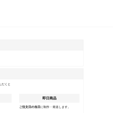
ただくと
即日商品
。
ご注文日の当日
に制作・発送します。