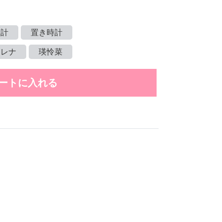
時計
置き時計
エレナ
瑛怜菜
ートに入れる