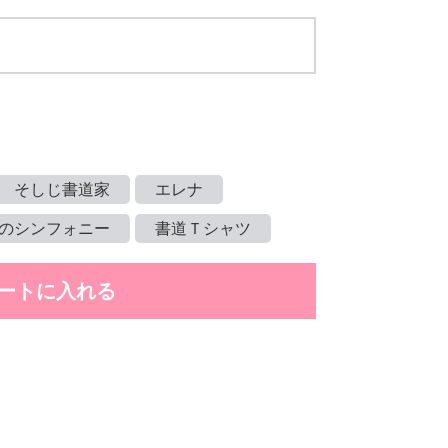
そしじ書道家
エレナ
のシンフォニー
書道Ｔシャツ
ートに入れる