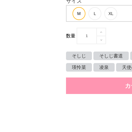
サイズ
数量
そしじ
そしじ書道
瑛怜菜
凌泉
天使
カ