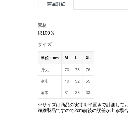
商品詳細
素材
綿100％
サイズ
単位：cm
M
L
XL
身丈
70
73
76
身巾
49
52
55
肩巾
31
33
33
※サイズは商品の実寸を平置きで計測して
繊維製品ですので2cm前後の誤差が出る場