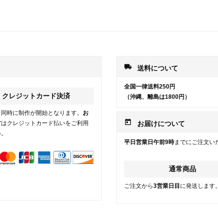
local_shipping
送料について
全国一律送料250円
クレジットカード決済
（沖縄、離島は1800円）
と同時に制作が開始となります。
お
today
方
はクレジットカード払いをご利用
お届けについて
い。
平日営業日午前9時
までにご注文い
通常商品
ご注文から
3営業日目
に発送します