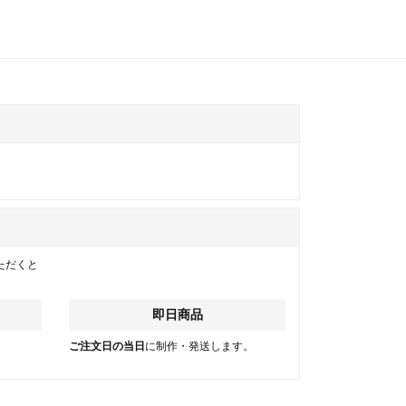
ただくと
即日商品
。
ご注文日の当日
に制作・発送します。