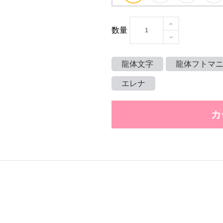
数量
龍体文字
龍体フトマ
エレナ
カ