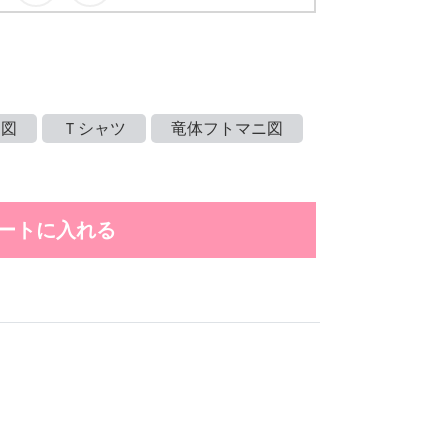
ニ図
Ｔシャツ
竜体フトマニ図
ートに入れる