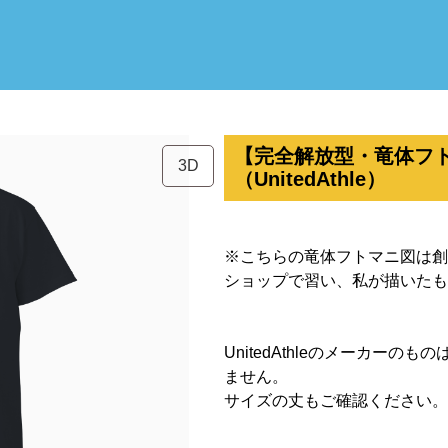
【完全解放型・竜体フ
3D
（UnitedAthle）
※こちらの竜体フトマニ図は創
ショップで習い、私が描いたも
UnitedAthleのメーカー
ません。
サイズの丈もご確認ください。