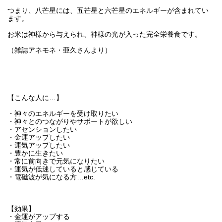
つまり、八芒星には、五芒星と六芒星のエネルギーが含まれてい
ます。
お米は神様から与えられ、神様の光が入った完全栄養食です。
（雑誌アネモネ・亜久さんより）
【こんな人に…】
・神々のエネルギーを受け取りたい
・神々とのつながりやサポートが欲しい
・アセンションしたい
・金運アップしたい
・運気アップしたい
・豊かに生きたい
・常に前向きで元気になりたい
・運気が低迷していると感じている
・電磁波が気になる方…etc.
【効果】
・金運がアップする