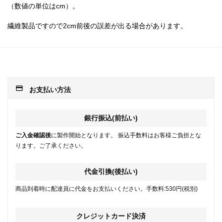
（数値の単位はcm）。
繊維製品ですので2cm前後の誤差が出る場合があります。
payment
お支払い方法
銀行振込(前払い)
ご入金確認後
に製作開始となります。 振込手数料はお客様ご負担とな
ります。ご了承ください。
代金引換(後払い)
商品到着時に配達員に代金をお支払いください。手数料:530円(税別)
クレジットカード決済