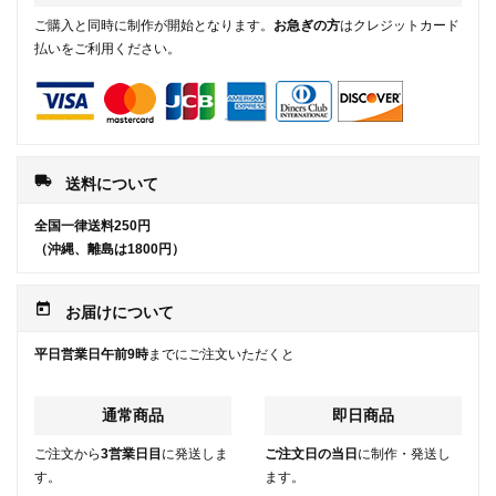
ご購入と同時に制作が開始となります。
お急ぎの方
はクレジットカード
払いをご利用ください。
local_shipping
送料について
全国一律送料250円
（沖縄、離島は1800円）
today
お届けについて
平日営業日午前9時
までにご注文いただくと
通常商品
即日商品
ご注文から
3営業日目
に発送しま
ご注文日の当日
に制作・発送し
す。
ます。