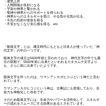
・運気上昇
・人間関係が良好になる
・宇宙や神界と繋がれる
・竜神や神界からのサポートを得られる
・神界からのエネルギーを受け、やる気や元気が出る。
・今生の目的や使命を得る
・不安がなくなり安心感を得る…etc.
「龍体文字」とは、縄文時代にもともと日本人が使っていた「神
代文字」の中の一つです。
龍体文字の成立は5600年前と言われており、神代文字の中でも最
古の部類で、5500年前に出来たといわれるカタカムナ文字より
も、さらに前に出来ていたようです。
龍体文字を作ったのは、ウマシアシカガヒコジという神だと言わ
れています。
ウマシアシカガヒコジという神は、古事記にも登場しており、生
命力を神格化した存在です。
そのため龍体文字には、生命力やパワーを活性化して、エネルギ
ーの流れをスムーズにする効果があるとされています。