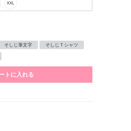
そしじ筆文字
そしじＴシャツ
ートに入れる