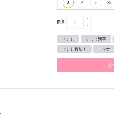
数量
そしじ
そしじ漢字
そしじ長袖Ｔ
エレナ
カ