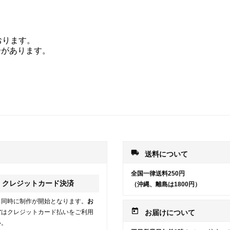
おります。
合があります。
local_shipping
送料について
全国一律送料250円
クレジットカード決済
（沖縄、離島は1800円）
と同時に制作が開始となります。
お
today
方
はクレジットカード払いをご利用
お届けについて
い。