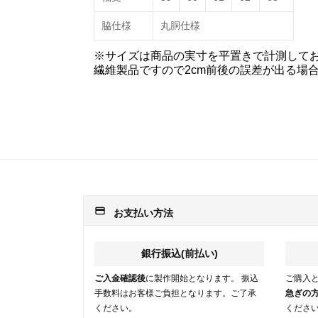
脇仕様
丸胴仕様
※サイズは商品の実寸を平置きで計測して
繊維製品ですので2cm前後の誤差が出る場
payment
お支払い方法
銀行振込(前払い)
ご入金確認後
に製作開始となります。 振込
ご購入
手数料はお客様ご負担となります。ご了承
急ぎの
ください。
くださ