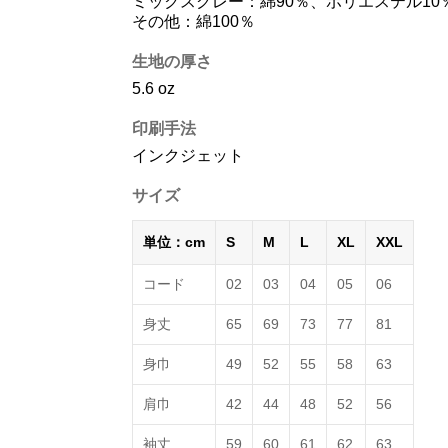
ミックスグレー：綿90％、ポリエステル10
その他：綿100％
生地の厚さ
5.6 oz
印刷手法
インクジェット
サイズ
単位：cm
S
M
L
XL
XXL
コード
02
03
04
05
06
身丈
65
69
73
77
81
身巾
49
52
55
58
63
肩巾
42
44
48
52
56
袖丈
59
60
61
62
63