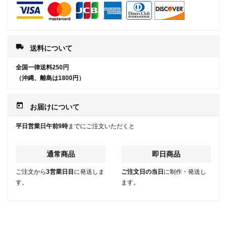
local_shipping
送料について
全国一律送料250円
（沖縄、離島は1800円）
today
お届けについて
平日営業日午前9時
までにご注文いただくと
通常商品
即日商品
ご注文から
3営業日目
に発送しま
ご注文日の当日
に制作・発送し
す。
ます。