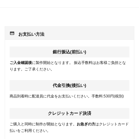
payment
お支払い方法
銀行振込(前払い)
ご入金確認後
に製作開始となります。 振込手数料はお客様ご負担とな
ります。ご了承ください。
代金引換(後払い)
商品到着時に配達員に代金をお支払いください。手数料:530円(税別)
クレジットカード決済
ご購入と同時に制作が開始となります。
お急ぎの方
はクレジットカード
払いをご利用ください。