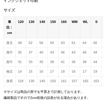
インクジェット印刷
サイズ
単
120
130
140
150
160
WM
WL
S
位：
cm
身丈
48
52
56
60
63
61
64
66
7
身巾
35
37
40
43
46
43
46
49
5
肩巾
31
33
35
38
41
36
38
44
4
袖丈
14
15
16
17
18
16
17
19
2
身長
118
130
140
150
161
157
165
163
1
※サイズは商品の実寸を平置きで計測しております。
繊維製品ですので2cm前後の誤差が出る場合があります。