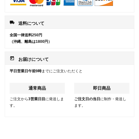
local_shipping
送料について
全国一律送料250円
（沖縄、離島は1800円）
today
お届けについて
平日営業日午前9時
までにご注文いただくと
通常商品
即日商品
ご注文から
3営業日目
に発送しま
ご注文日の当日
に制作・発送し
す。
ます。