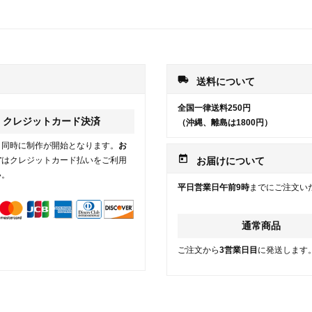
local_shipping
送料について
全国一律送料250円
クレジットカード決済
（沖縄、離島は1800円）
と同時に制作が開始となります。
お
today
方
はクレジットカード払いをご利用
お届けについて
い。
平日営業日午前9時
までにご注文い
通常商品
ご注文から
3営業日目
に発送します