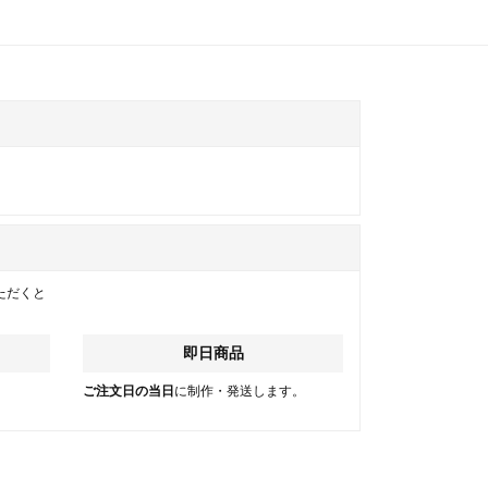
ただくと
即日商品
。
ご注文日の当日
に制作・発送します。