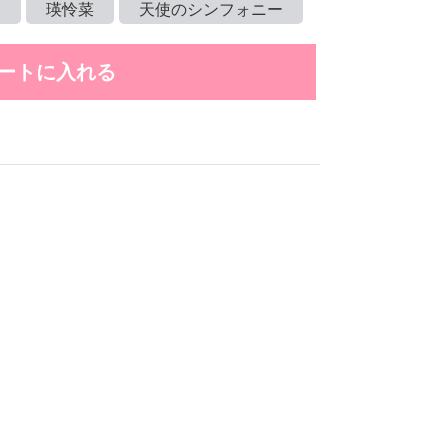
ツ
瑛怜菜
天使のシンフォニー
ートに入れる