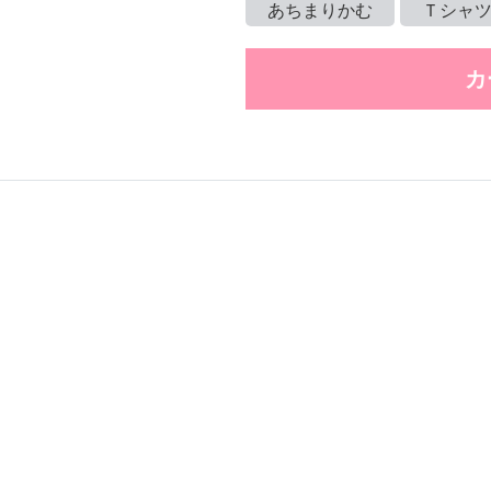
あちまりかむ
Ｔシャ
カ