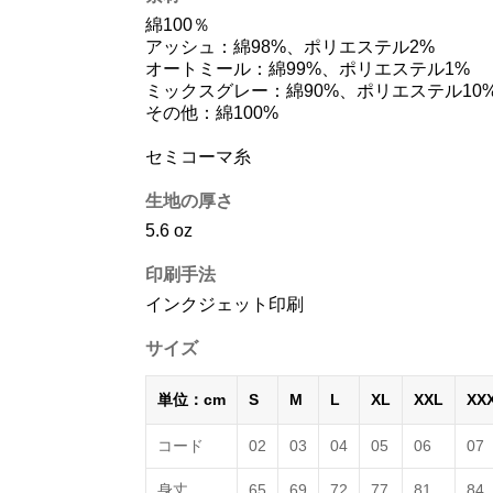
綿100％
アッシュ：綿98%、ポリエステル2%
オートミール：綿99%、ポリエステル1%
ミックスグレー：綿90%、ポリエステル10
その他：綿100%
セミコーマ糸
生地の厚さ
5.6 oz
印刷手法
インクジェット印刷
サイズ
単位：cm
S
M
L
XL
XXL
XX
コード
02
03
04
05
06
07
身丈
65
69
72
77
81
84