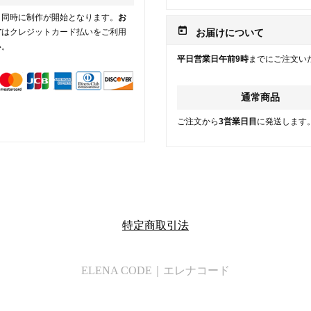
と同時に制作が開始となります。
お
today
方
はクレジットカード払いをご利用
お届けについて
い。
平日営業日午前9時
までにご注文い
通常商品
ご注文から
3営業日目
に発送します
特定商取引法
ELENA CODE｜エレナコード