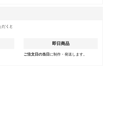
ただくと
即日商品
。
ご注文日の当日
に制作・発送します。