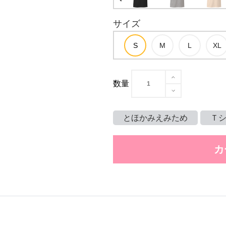
サイズ
数量
とほかみえみため
Ｔ
カ