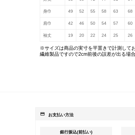
身巾
49
52
55
58
63
68
肩巾
42
46
50
54
57
60
袖丈
19
20
22
24
25
26
※サイズは商品の実寸を平置きで計測して
繊維製品ですので2cm前後の誤差が出る場
payment
お支払い方法
銀行振込(前払い)