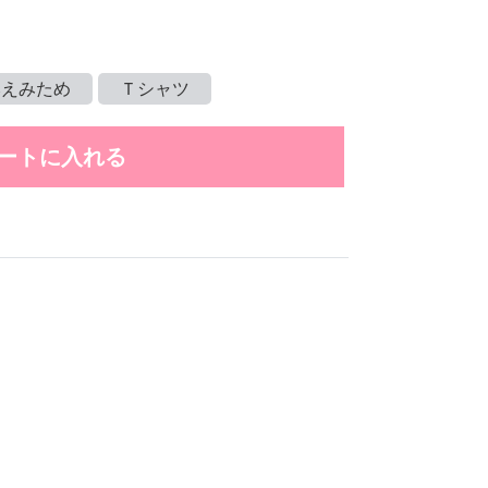
みえみため
Ｔシャツ
ートに入れる