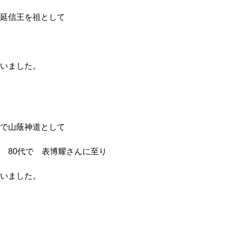
延信王を祖として
いました。
で山蔭神道として
 80代で 表博耀さんに至り
いました。