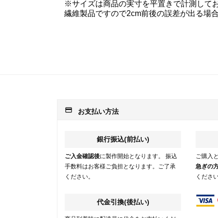
※サイズは商品の実寸を平置きで計測して
繊維製品ですので2cm前後の誤差が出る場
payment
お支払い方法
銀行振込(前払い)
ご入金確認後
に製作開始となります。 振込
ご購入
手数料はお客様ご負担となります。ご了承
急ぎの
ください。
くださ
代金引換(後払い)