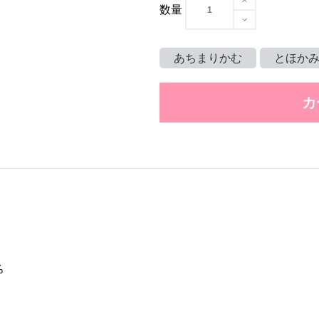
数量
あちまりかむ
とほか
カ
%