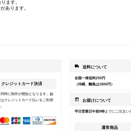
おります。
合があります。
local_shipping
送料について
全国一律送料250円
クレジットカード決済
（沖縄、離島は1800円）
と同時に制作が開始となります。
お
today
方
はクレジットカード払いをご利用
お届けについて
い。
平日営業日午前9時
までにご注文い
通常商品