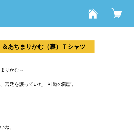
）＆あちまりかむ（裏）Ｔシャツ
まりかむ～
、宮廷を護っていた 神道の隠語。
いね、