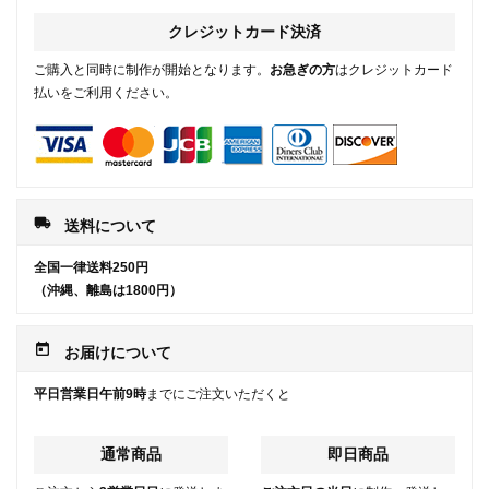
クレジットカード決済
ご購入と同時に制作が開始となります。
お急ぎの方
はクレジットカード
払いをご利用ください。
local_shipping
送料について
全国一律送料250円
（沖縄、離島は1800円）
today
お届けについて
平日営業日午前9時
までにご注文いただくと
通常商品
即日商品