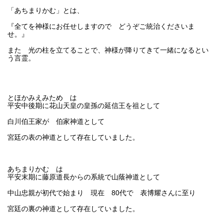
「あちまりかむ」とは、
『全てを神様にお任せしますので どうぞご統治くださいま
せ。』
また 光の柱を立てることで、神様が降りてきて一緒になるとい
う言霊。
とほかみえみため は
平安中後期に花山天皇の皇孫の延信王を祖として
白川伯王家が 伯家神道として
宮廷の表の神道として存在していました。
あちまりかむ は
平安末期に藤原道長からの系統で山蔭神道として
中山忠親が初代で始まり 現在 80代で 表博耀さんに至り
宮廷の裏の神道として存在していました。