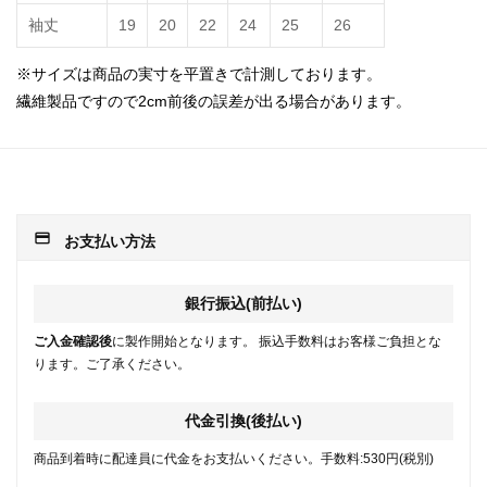
袖丈
19
20
22
24
25
26
※サイズは商品の実寸を平置きで計測しております。
繊維製品ですので2cm前後の誤差が出る場合があります。
payment
お支払い方法
銀行振込(前払い)
ご入金確認後
に製作開始となります。 振込手数料はお客様ご負担とな
ります。ご了承ください。
代金引換(後払い)
商品到着時に配達員に代金をお支払いください。手数料:530円(税別)