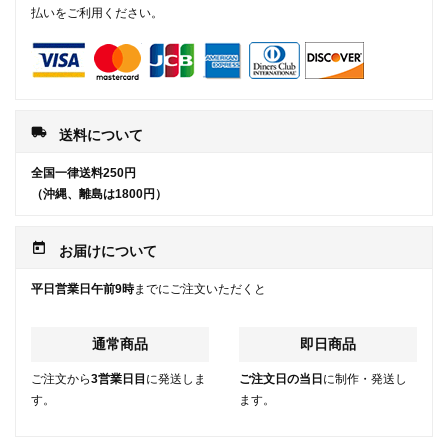
払いをご利用ください。
local_shipping
送料について
全国一律送料250円
（沖縄、離島は1800円）
today
お届けについて
平日営業日午前9時
までにご注文いただくと
通常商品
即日商品
ご注文から
3営業日目
に発送しま
ご注文日の当日
に制作・発送し
す。
ます。