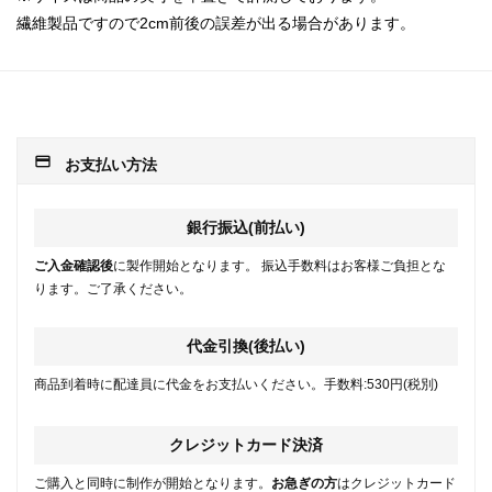
繊維製品ですので2cm前後の誤差が出る場合があります。
payment
お支払い方法
銀行振込(前払い)
ご入金確認後
に製作開始となります。 振込手数料はお客様ご負担とな
ります。ご了承ください。
代金引換(後払い)
商品到着時に配達員に代金をお支払いください。手数料:530円(税別)
クレジットカード決済
ご購入と同時に制作が開始となります。
お急ぎの方
はクレジットカード