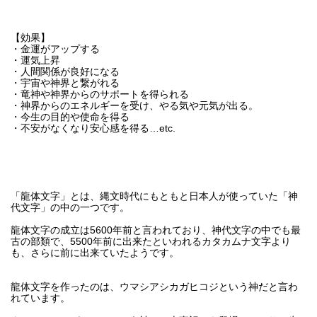
【効果】
・金運がアップする
・運気上昇
・人間関係が良好になる
・宇宙や神界と繋がれる
・竜神や神界からのサポートを得られる
・神界からのエネルギーを受け、やる気や元気が出る。
・今生の目的や使命を得る
・不安がなくなり安心感を得る…etc.
「龍体文字」とは、縄文時代にもともと日本人が使っていた「神
代文字」の中の一つです。
龍体文字の成立は5600年前と言われており、神代文字の中でも最
古の部類で、5500年前に出来たといわれるカタカムナ文字より
も、さらに前に出来ていたようです。
龍体文字を作ったのは、ウマシアシカガヒコジという神だと言わ
れています。