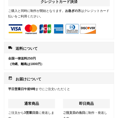
クレジットカード決済
ご購入と同時に制作が開始となります。
お急ぎの方
はクレジットカード
払いをご利用ください。
local_shipping
送料について
全国一律送料250円
（沖縄、離島は1800円）
today
お届けについて
平日営業日午前9時
までにご注文いただくと
通常商品
即日商品
ご注文から
3営業日目
に発送しま
ご注文日の当日
に制作・発送し