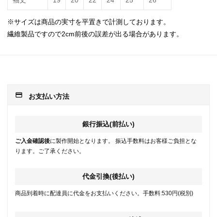
袖丈
19
20
22
24
25
26
※サイズは商品の実寸を平置きで計測しております。
繊維製品ですので2cm前後の誤差が出る場合があります。
payment
お支払い方法
銀行振込(前払い)
ご入金確認後
に製作開始となります。 振込手数料はお客様ご負担とな
ります。ご了承ください。
代金引換(後払い)
商品到着時に配達員に代金をお支払いください。手数料:530円(税別)