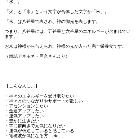
「水」。
「火」と「水」という文字が合体した文字が「米」。
「米」は八芒星で表され、神の御光を表します。
つまり、八芒星には、五芒星と六芒星のエネルギーが含まれてい
ます。
お米は神様から与えられ、神様の光が入った完全栄養食です。
（雑誌アネモネ・亜久さんより）
【こんな人に…】
・神々のエネルギーを受け取りたい
・神々とのつながりやサポートが欲しい
・アセンションしたい
・金運アップしたい
・運気アップしたい
・豊かに生きたい
・常に前向きで元気になりたい
・運気が低迷していると感じている
・電磁波が気になる方…etc.