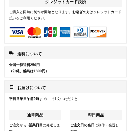
クレジットカード決済
ご購入と同時に制作が開始となります。
お急ぎの方
はクレジットカード
払いをご利用ください。
local_shipping
送料について
全国一律送料250円
（沖縄、離島は1800円）
today
お届けについて
平日営業日午前9時
までにご注文いただくと
通常商品
即日商品
ご注文から
3営業日目
に発送しま
ご注文日の当日
に制作・発送し