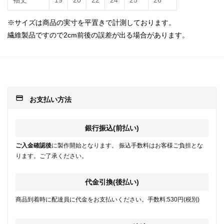
袖丈
19
20
22
24
25
26
※サイズは商品の実寸を平置きで計測しております。
繊維製品ですので2cm前後の誤差が出る場合があります。
payment
お支払い方法
銀行振込(前払い)
ご入金確認後
に製作開始となります。 振込手数料はお客様ご負担とな
ります。ご了承ください。
代金引換(後払い)
商品到着時に配達員に代金をお支払いください。手数料:530円(税別)