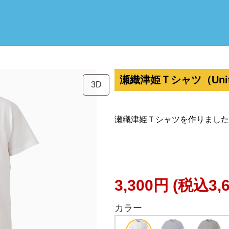
瀬織津姫Ｔシャツ（United
3D
瀬織津姫Ｔシャツを作りました
3,300円
(税込3,
カラー