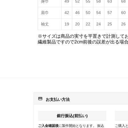
身巾
49
52
55
58
63
68
肩巾
42
46
50
54
57
60
袖丈
19
20
22
24
25
26
※サイズは商品の実寸を平置きで計測して
繊維製品ですので2cm前後の誤差が出る場
payment
お支払い方法
銀行振込(前払い)
ご入金確認後
に製作開始となります。 振込
ご購入