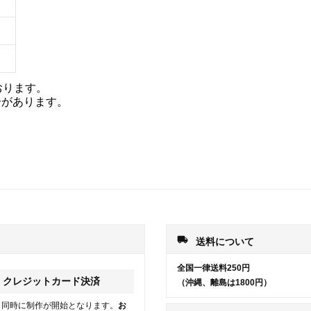
おります。
合があります。
local_shipping
送料について
全国一律送料250円
クレジットカード決済
（沖縄、離島は1800円）
と同時に制作が開始となります。
お