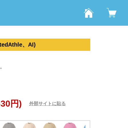
Athle、AI)
。
630円)
外部サイトに貼る