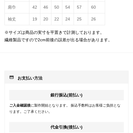
肩巾
42
46
50
54
57
60
袖丈
19
20
22
24
25
26
※サイズは商品の実寸を平置きで計測しております。
繊維製品ですので2cm前後の誤差が出る場合があります。
payment
お支払い方法
銀行振込(前払い)
ご入金確認後
に製作開始となります。 振込手数料はお客様ご負担とな
ります。ご了承ください。
代金引換(後払い)