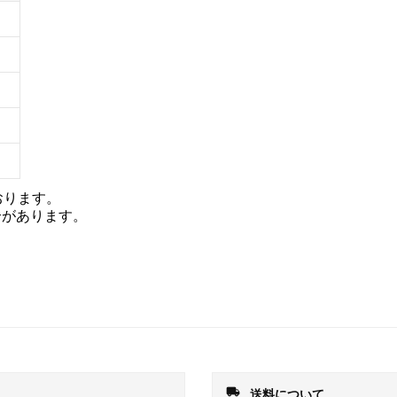
おります。
合があります。
local_shipping
送料について