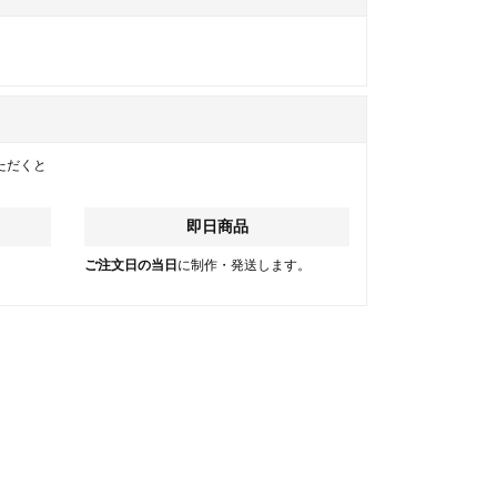
ただくと
即日商品
。
ご注文日の当日
に制作・発送します。