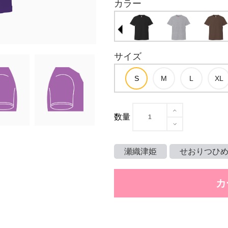
カラー
サイズ
数量
瀬織津姫
せおりつひ
カ