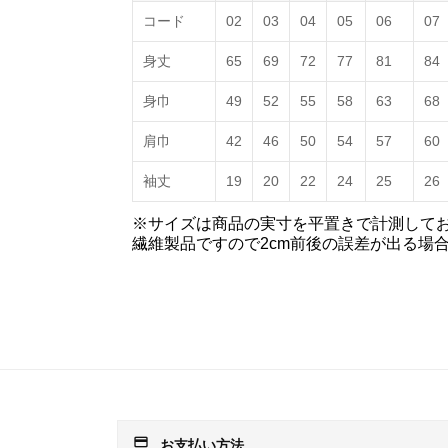
コード
02
03
04
05
06
07
身丈
65
69
72
77
81
84
身巾
49
52
55
58
63
68
肩巾
42
46
50
54
57
60
袖丈
19
20
22
24
25
26
※サイズは商品の実寸を平置きで計測して
繊維製品ですので2cm前後の誤差が出る場
payment
お支払い方法