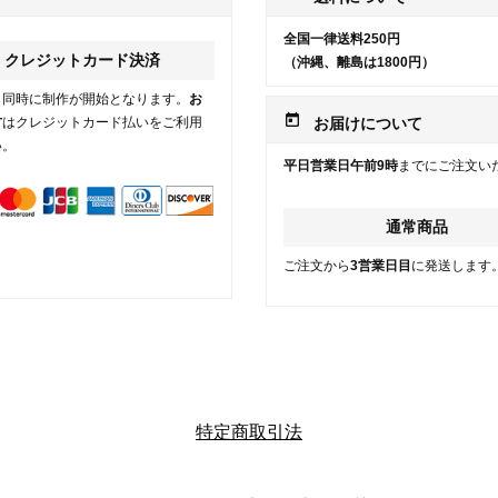
全国一律送料250円
クレジットカード決済
（沖縄、離島は1800円）
と同時に制作が開始となります。
お
today
方
はクレジットカード払いをご利用
お届けについて
い。
平日営業日午前9時
までにご注文い
通常商品
ご注文から
3営業日目
に発送します
特定商取引法