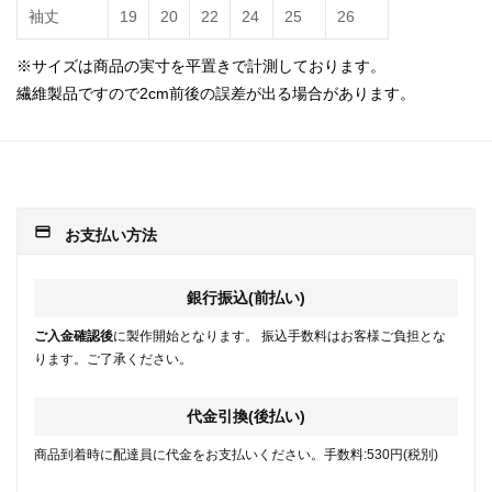
袖丈
19
20
22
24
25
26
※サイズは商品の実寸を平置きで計測しております。
繊維製品ですので2cm前後の誤差が出る場合があります。
payment
お支払い方法
銀行振込(前払い)
ご入金確認後
に製作開始となります。 振込手数料はお客様ご負担とな
ります。ご了承ください。
代金引換(後払い)
商品到着時に配達員に代金をお支払いください。手数料:530円(税別)