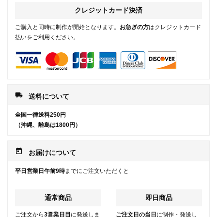
クレジットカード決済
ご購入と同時に制作が開始となります。
お急ぎの方
はクレジットカード
払いをご利用ください。
local_shipping
送料について
全国一律送料250円
（沖縄、離島は1800円）
today
お届けについて
平日営業日午前9時
までにご注文いただくと
通常商品
即日商品
ご注文から
3営業日目
に発送しま
ご注文日の当日
に制作・発送し