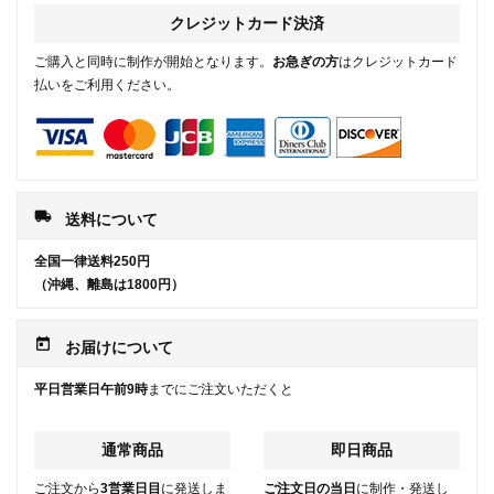
クレジットカード決済
ご購入と同時に制作が開始となります。
お急ぎの方
はクレジットカード
払いをご利用ください。
local_shipping
送料について
全国一律送料250円
（沖縄、離島は1800円）
today
お届けについて
平日営業日午前9時
までにご注文いただくと
通常商品
即日商品
ご注文から
3営業日目
に発送しま
ご注文日の当日
に制作・発送し