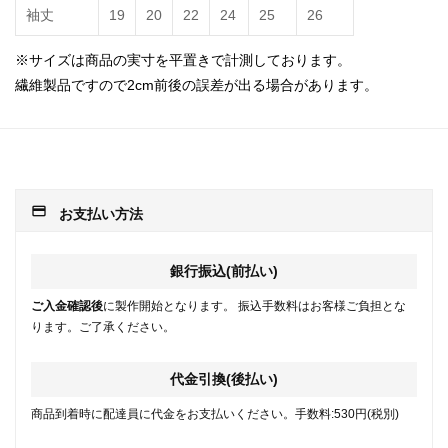
袖丈
19
20
22
24
25
26
※サイズは商品の実寸を平置きで計測しております。
繊維製品ですので2cm前後の誤差が出る場合があります。
payment
お支払い方法
銀行振込(前払い)
ご入金確認後
に製作開始となります。 振込手数料はお客様ご負担とな
ります。ご了承ください。
代金引換(後払い)
商品到着時に配達員に代金をお支払いください。手数料:530円(税別)