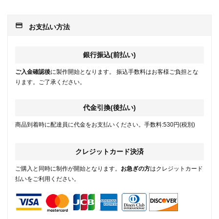
payment
お支払い方法
銀行振込(前払い)
ご入金確認後
に製作開始となります。 振込手数料はお客様ご負担とな
ります。ご了承ください。
代金引換(後払い)
商品到着時に配達員に代金をお支払いください。手数料:530円(税別)
クレジットカード決済
ご購入と同時に制作が開始となります。
お急ぎの方
はクレジットカード
払いをご利用ください。