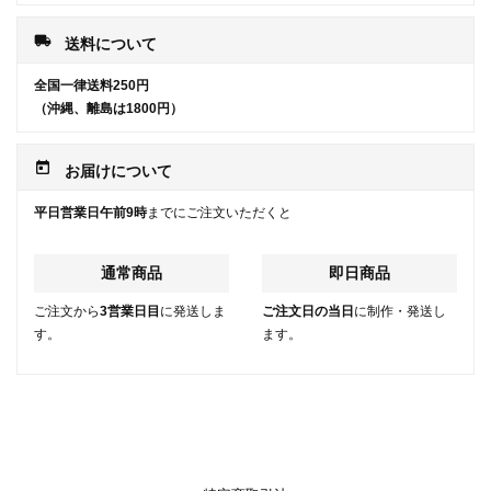
local_shipping
送料について
全国一律送料250円
（沖縄、離島は1800円）
today
お届けについて
平日営業日午前9時
までにご注文いただくと
通常商品
即日商品
ご注文から
3営業日目
に発送しま
ご注文日の当日
に制作・発送し
す。
ます。