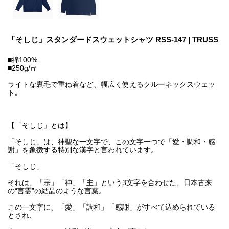
「そしじ」スタンダードスウェットシャツ RSS-147 | TRUSS
■綿100%
■250g/㎡
ライトな裏毛で重ね着など、幅広く使えるクルーネックスウェッ
ト｡
【「そしじ」とは】
「そしじ」は、神聖な一文字で、この文字一つで「愛・調和・感
謝」を象徴する特別な漢字と言われています。
「そしじ」
それは、「宗」「神」「主」という3文字を合わせた、日本古来
の“言霊”の結晶のような言葉。
この一文字に、「愛」「調和」「感謝」がすべて込められている
とされ、