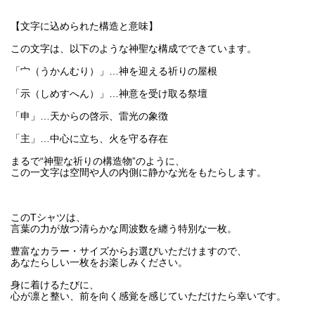
【文字に込められた構造と意味】
この文字は、以下のような神聖な構成でできています。
「宀（うかんむり）」…神を迎える祈りの屋根
「示（しめすへん）」…神意を受け取る祭壇
「申」…天からの啓示、雷光の象徴
「主」…中心に立ち、火を守る存在
まるで“神聖な祈りの構造物”のように、
この一文字は空間や人の内側に静かな光をもたらします。
このTシャツは、
言葉の力が放つ清らかな周波数を纏う特別な一枚。
豊富なカラー・サイズからお選びいただけますので、
あなたらしい一枚をお楽しみください。
身に着けるたびに、
心が凛と整い、前を向く感覚を感じていただけたら幸いです。