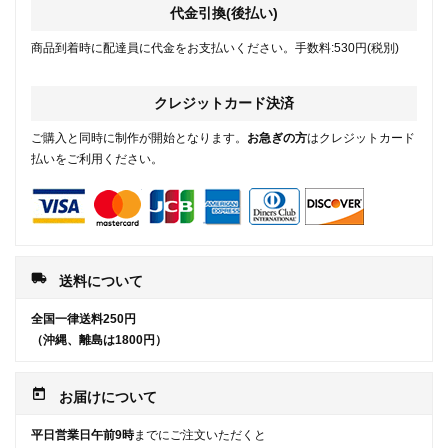
代金引換(後払い)
商品到着時に配達員に代金をお支払いください。手数料:530円(税別)
クレジットカード決済
ご購入と同時に制作が開始となります。
お急ぎの方
はクレジットカード
払いをご利用ください。
local_shipping
送料について
全国一律送料250円
（沖縄、離島は1800円）
today
お届けについて
平日営業日午前9時
までにご注文いただくと