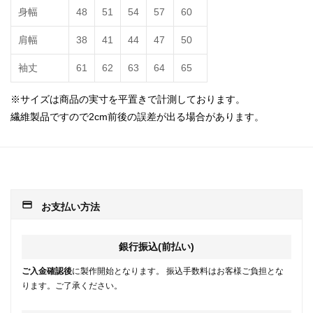
身幅
48
51
54
57
60
肩幅
38
41
44
47
50
袖丈
61
62
63
64
65
※サイズは商品の実寸を平置きで計測しております。
繊維製品ですので2cm前後の誤差が出る場合があります。
payment
お支払い方法
銀行振込(前払い)
ご入金確認後
に製作開始となります。 振込手数料はお客様ご負担とな
ります。ご了承ください。