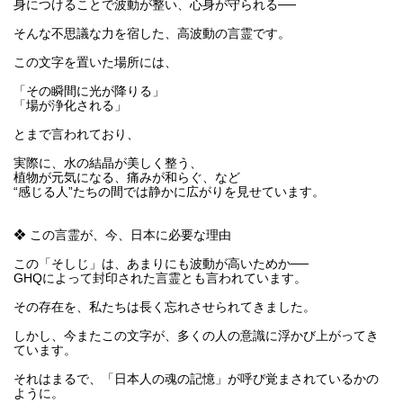
身につけることで波動が整い、心身が守られる──
そんな不思議な力を宿した、高波動の言霊です。
この文字を置いた場所には、
「その瞬間に光が降りる」
「場が浄化される」
とまで言われており、
実際に、水の結晶が美しく整う、
植物が元気になる、痛みが和らぐ、など
“感じる人”たちの間では静かに広がりを見せています。
❖ この言霊が、今、日本に必要な理由
この「そしじ」は、あまりにも波動が高いためか──
GHQによって封印された言霊とも言われています。
その存在を、私たちは長く忘れさせられてきました。
しかし、今またこの文字が、多くの人の意識に浮かび上がってき
ています。
それはまるで、「日本人の魂の記憶」が呼び覚まされているかの
ように。