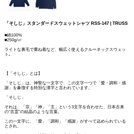
「そしじ」スタンダードスウェットシャツ RSS-147 | TRUSS
■綿100%
■250g/㎡
ライトな裏毛で重ね着など、幅広く使えるクルーネックスウェッ
ト｡
【「そしじ」とは】
「そしじ」は、神聖な一文字で、この文字一つで「愛・調和・感
謝」を象徴する特別な漢字と言われています。
「そしじ」
それは、「宗」「神」「主」という3文字を合わせた、日本古来
の“言霊”の結晶のような言葉。
この一文字に、「愛」「調和」「感謝」がすべて込められている
とされ、