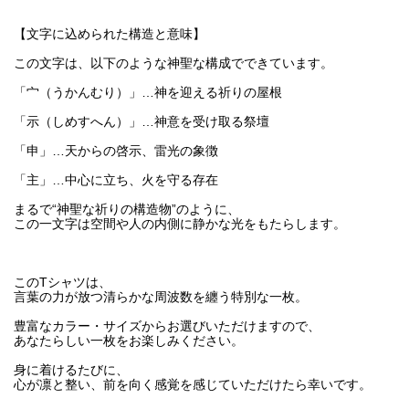
【文字に込められた構造と意味】
この文字は、以下のような神聖な構成でできています。
「宀（うかんむり）」…神を迎える祈りの屋根
「示（しめすへん）」…神意を受け取る祭壇
「申」…天からの啓示、雷光の象徴
「主」…中心に立ち、火を守る存在
まるで“神聖な祈りの構造物”のように、
この一文字は空間や人の内側に静かな光をもたらします。
このTシャツは、
言葉の力が放つ清らかな周波数を纏う特別な一枚。
豊富なカラー・サイズからお選びいただけますので、
あなたらしい一枚をお楽しみください。
身に着けるたびに、
心が凛と整い、前を向く感覚を感じていただけたら幸いです。