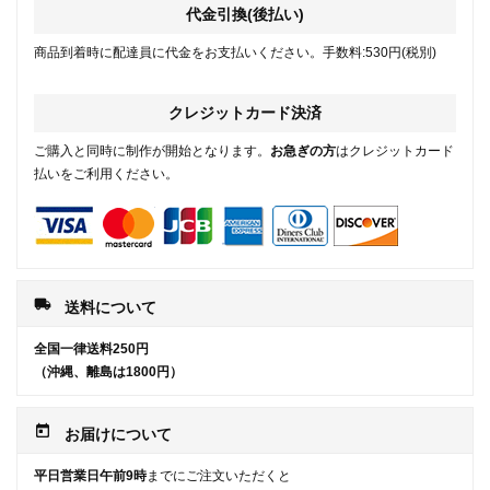
代金引換(後払い)
商品到着時に配達員に代金をお支払いください。手数料:530円(税別)
クレジットカード決済
ご購入と同時に制作が開始となります。
お急ぎの方
はクレジットカード
払いをご利用ください。
local_shipping
送料について
全国一律送料250円
（沖縄、離島は1800円）
today
お届けについて
平日営業日午前9時
までにご注文いただくと