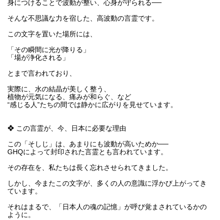
身につけることで波動が整い、心身が守られる──
そんな不思議な力を宿した、高波動の言霊です。
この文字を置いた場所には、
「その瞬間に光が降りる」
「場が浄化される」
とまで言われており、
実際に、水の結晶が美しく整う、
植物が元気になる、痛みが和らぐ、など
“感じる人”たちの間では静かに広がりを見せています。
❖ この言霊が、今、日本に必要な理由
この「そしじ」は、あまりにも波動が高いためか──
GHQによって封印された言霊とも言われています。
その存在を、私たちは長く忘れさせられてきました。
しかし、今またこの文字が、多くの人の意識に浮かび上がってき
ています。
それはまるで、「日本人の魂の記憶」が呼び覚まされているかの
ように。