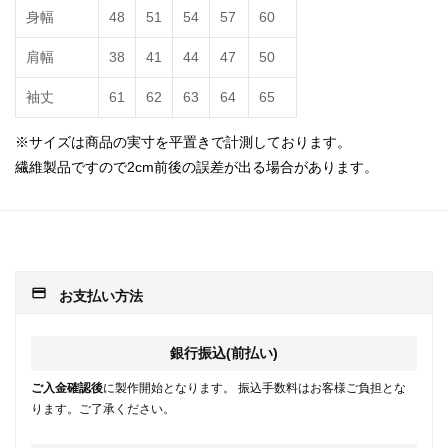
身幅
48
51
54
57
60
肩幅
38
41
44
47
50
袖丈
61
62
63
64
65
※サイズは商品の実寸を平置きで計測しております。
繊維製品ですので2cm前後の誤差が出る場合があります。
payment
お支払い方法
銀行振込(前払い)
ご入金確認後
に製作開始となります。 振込手数料はお客様ご負担とな
ります。ご了承ください。