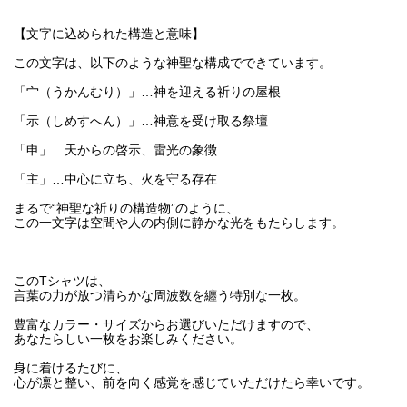
【文字に込められた構造と意味】
この文字は、以下のような神聖な構成でできています。
「宀（うかんむり）」…神を迎える祈りの屋根
「示（しめすへん）」…神意を受け取る祭壇
「申」…天からの啓示、雷光の象徴
「主」…中心に立ち、火を守る存在
まるで“神聖な祈りの構造物”のように、
この一文字は空間や人の内側に静かな光をもたらします。
このTシャツは、
言葉の力が放つ清らかな周波数を纏う特別な一枚。
豊富なカラー・サイズからお選びいただけますので、
あなたらしい一枚をお楽しみください。
身に着けるたびに、
心が凛と整い、前を向く感覚を感じていただけたら幸いです。