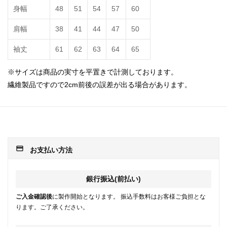
身幅
48
51
54
57
60
肩幅
38
41
44
47
50
袖丈
61
62
63
64
65
※サイズは商品の実寸を平置きで計測しております。
繊維製品ですので2cm前後の誤差が出る場合があります。
payment
お支払い方法
銀行振込(前払い)
ご入金確認後
に製作開始となります。 振込手数料はお客様ご負担とな
ります。ご了承ください。