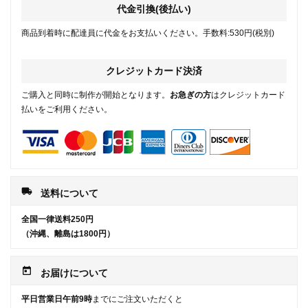
代金引換(後払い)
商品到着時に配達員に代金をお支払いください。手数料:530円(税別)
クレジットカード決済
ご購入と同時に制作が開始となります。
お急ぎの方
はクレジットカード
払いをご利用ください。
local_shipping
送料について
全国一律送料250円
（沖縄、離島は1800円）
today
お届けについて
平日営業日午前9時
までにご注文いただくと