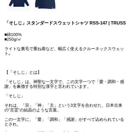
「そしじ」スタンダードスウェットシャツ RSS-147 | TRUSS
■綿100%
■250g/㎡
ライトな裏毛で重ね着など、幅広く使えるクルーネックスウェッ
ト｡
【「そしじ」とは】
「そしじ」は、神聖な一文字で、この文字一つで「愛・調和・感
謝」を象徴する特別な漢字と言われています。
「そしじ」
それは、「宗」「神」「主」という3文字を合わせた、日本古来
の“言霊”の結晶のような言葉。
この一文字に、「愛」「調和」「感謝」がすべて込められている
とされ、