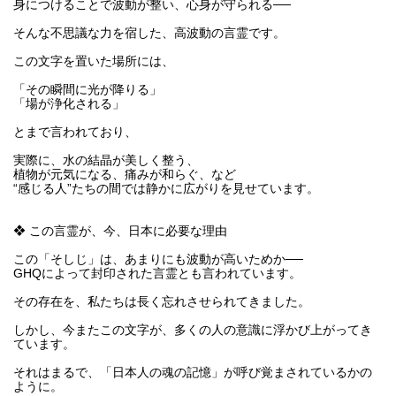
身につけることで波動が整い、心身が守られる──
そんな不思議な力を宿した、高波動の言霊です。
この文字を置いた場所には、
「その瞬間に光が降りる」
「場が浄化される」
とまで言われており、
実際に、水の結晶が美しく整う、
植物が元気になる、痛みが和らぐ、など
“感じる人”たちの間では静かに広がりを見せています。
❖ この言霊が、今、日本に必要な理由
この「そしじ」は、あまりにも波動が高いためか──
GHQによって封印された言霊とも言われています。
その存在を、私たちは長く忘れさせられてきました。
しかし、今またこの文字が、多くの人の意識に浮かび上がってき
ています。
それはまるで、「日本人の魂の記憶」が呼び覚まされているかの
ように。