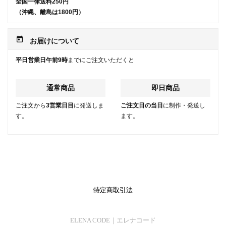
全国一律送料250円
（沖縄、離島は1800円）
today
お届けについて
平日営業日午前9時
までにご注文いただくと
通常商品
即日商品
ご注文から
3営業日目
に発送しま
ご注文日の当日
に制作・発送し
す。
ます。
特定商取引法
ELENA CODE｜エレナコード