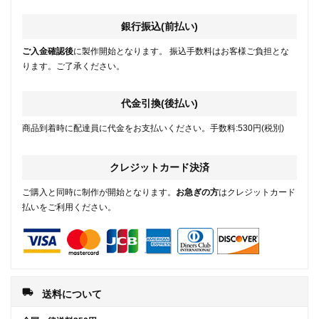
銀行振込(前払い)
ご入金確認後
に製作開始となります。 振込手数料はお客様ご負担とな
ります。ご了承ください。
代金引換(後払い)
商品到着時に配達員に代金をお支払いください。手数料:530円(税別)
クレジットカード決済
ご購入と同時に制作が開始となります。
お急ぎの方
はクレジットカード
払いをご利用ください。
local_shipping
送料について