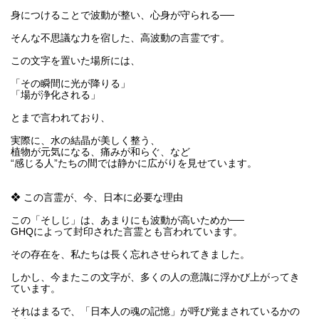
身につけることで波動が整い、心身が守られる──
そんな不思議な力を宿した、高波動の言霊です。
この文字を置いた場所には、
「その瞬間に光が降りる」
「場が浄化される」
とまで言われており、
実際に、水の結晶が美しく整う、
植物が元気になる、痛みが和らぐ、など
“感じる人”たちの間では静かに広がりを見せています。
❖ この言霊が、今、日本に必要な理由
この「そしじ」は、あまりにも波動が高いためか──
GHQによって封印された言霊とも言われています。
その存在を、私たちは長く忘れさせられてきました。
しかし、今またこの文字が、多くの人の意識に浮かび上がってき
ています。
それはまるで、「日本人の魂の記憶」が呼び覚まされているかの