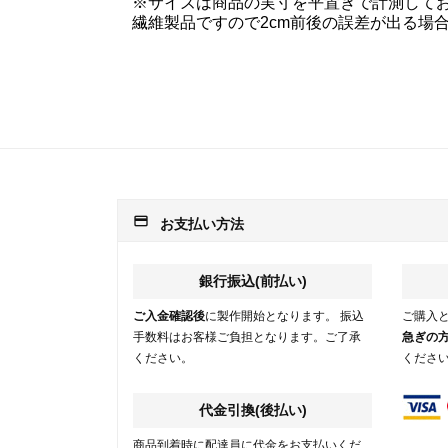
※サイズは商品の実寸を平置きで計測して
繊維製品ですので2cm前後の誤差が出る場
payment
お支払い方法
銀行振込(前払い)
ご入金確認後
に製作開始となります。 振込
ご購入
手数料はお客様ご負担となります。ご了承
急ぎの
ください。
くださ
代金引換(後払い)
商品到着時に配達員に代金をお支払いくだ