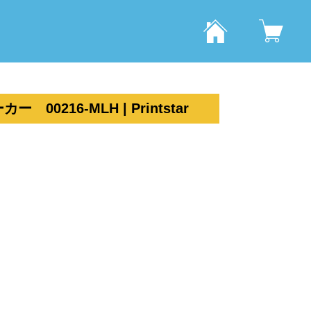
0216-MLH | Printstar