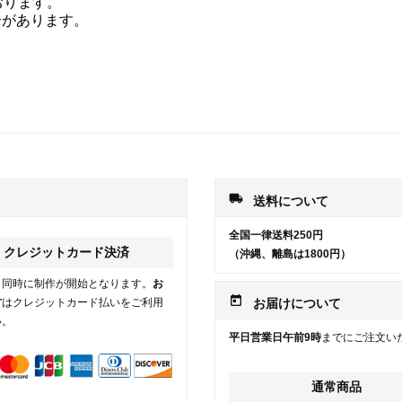
おります。
合があります。
local_shipping
送料について
全国一律送料250円
クレジットカード決済
（沖縄、離島は1800円）
と同時に制作が開始となります。
お
today
方
はクレジットカード払いをご利用
お届けについて
い。
平日営業日午前9時
までにご注文い
通常商品