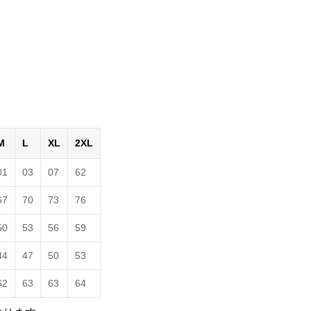
M
L
XL
2XL
01
03
07
62
67
70
73
76
50
53
56
59
44
47
50
53
62
63
63
64