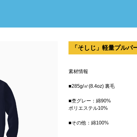
「そしじ」軽量プルパーカー 0
素材情報
■285g/㎡(8.4oz) 裏毛
■杢グレー：綿90%
ポリエステル10%
■その他：綿100%