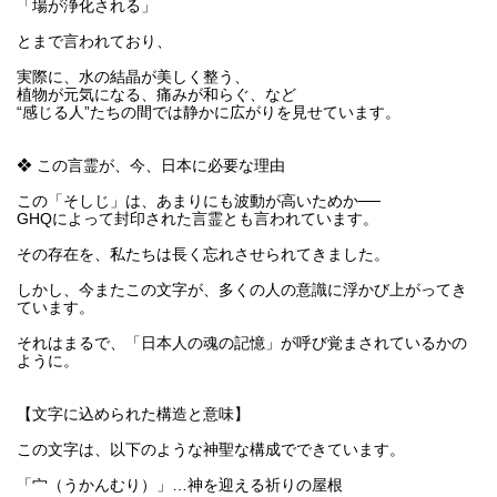
「場が浄化される」
とまで言われており、
実際に、水の結晶が美しく整う、
植物が元気になる、痛みが和らぐ、など
“感じる人”たちの間では静かに広がりを見せています。
❖ この言霊が、今、日本に必要な理由
この「そしじ」は、あまりにも波動が高いためか──
GHQによって封印された言霊とも言われています。
その存在を、私たちは長く忘れさせられてきました。
しかし、今またこの文字が、多くの人の意識に浮かび上がってき
ています。
それはまるで、「日本人の魂の記憶」が呼び覚まされているかの
ように。
【文字に込められた構造と意味】
この文字は、以下のような神聖な構成でできています。
「宀（うかんむり）」…神を迎える祈りの屋根