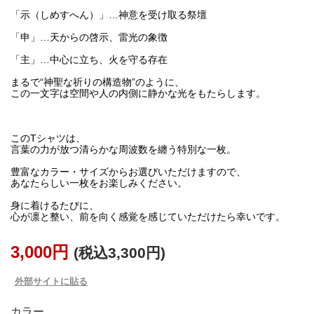
「示（しめすへん）」…神意を受け取る祭壇
「申」…天からの啓示、雷光の象徴
「主」…中心に立ち、火を守る存在
まるで“神聖な祈りの構造物”のように、
この一文字は空間や人の内側に静かな光をもたらします。
このTシャツは、
言葉の力が放つ清らかな周波数を纏う特別な一枚。
豊富なカラー・サイズからお選びいただけますので、
あなたらしい一枚をお楽しみください。
身に着けるたびに、
心が凛と整い、前を向く感覚を感じていただけたら幸いです。
3,000円
(税込3,300円)
外部サイトに貼る
カラー