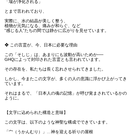
「場が浄化される」
とまで言われており、
実際に、水の結晶が美しく整う、
植物が元気になる、痛みが和らぐ、など
“感じる人”たちの間では静かに広がりを見せています。
❖ この言霊が、今、日本に必要な理由
この「そしじ」は、あまりにも波動が高いためか──
GHQによって封印された言霊とも言われています。
その存在を、私たちは長く忘れさせられてきました。
しかし、今またこの文字が、多くの人の意識に浮かび上がってき
ています。
それはまるで、「日本人の魂の記憶」が呼び覚まされているかの
ように。
【文字に込められた構造と意味】
この文字は、以下のような神聖な構成でできています。
「宀（うかんむり）」…神を迎える祈りの屋根