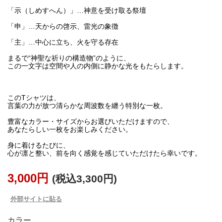
「示（しめすへん）」…神意を受け取る祭壇
「申」…天からの啓示、雷光の象徴
「主」…中心に立ち、火を守る存在
まるで“神聖な祈りの構造物”のように、
この一文字は空間や人の内側に静かな光をもたらします。
このTシャツは、
言葉の力が放つ清らかな周波数を纏う特別な一枚。
豊富なカラー・サイズからお選びいただけますので、
あなたらしい一枚をお楽しみください。
身に着けるたびに、
心が凛と整い、前を向く感覚を感じていただけたら幸いです。
3,000円
(税込3,300円)
外部サイトに貼る
カラー