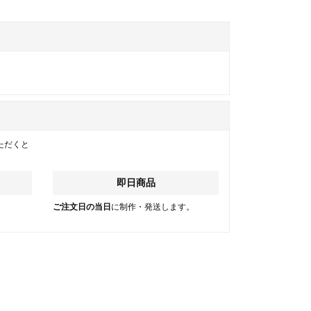
ただくと
即日商品
。
ご注文日の当日
に制作・発送します。