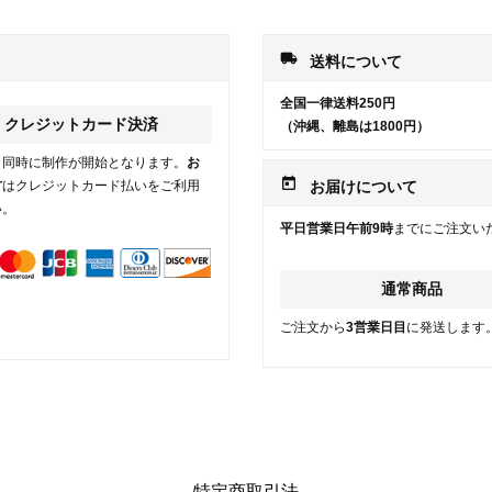
local_shipping
送料について
全国一律送料250円
クレジットカード決済
（沖縄、離島は1800円）
と同時に制作が開始となります。
お
today
方
はクレジットカード払いをご利用
お届けについて
い。
平日営業日午前9時
までにご注文い
通常商品
ご注文から
3営業日目
に発送します
特定商取引法