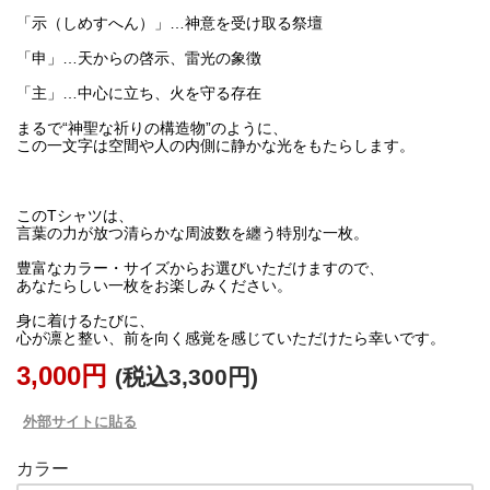
「示（しめすへん）」…神意を受け取る祭壇
「申」…天からの啓示、雷光の象徴
「主」…中心に立ち、火を守る存在
まるで“神聖な祈りの構造物”のように、
この一文字は空間や人の内側に静かな光をもたらします。
このTシャツは、
言葉の力が放つ清らかな周波数を纏う特別な一枚。
豊富なカラー・サイズからお選びいただけますので、
あなたらしい一枚をお楽しみください。
身に着けるたびに、
3,000円
(税込3,300円)
外部サイトに貼る
カラー