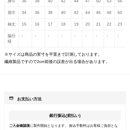
身巾
36
38
40
42
44
47
50
53
56
肩巾
34
36
38
40
42
44
46
48
50
袖丈
15
16
17
18
19
20
21
22
23
脇仕
-
-
-
-
-
-
-
-
-
様
※サイズは商品の実寸を平置きで計測しております。
繊維製品ですので2cm前後の誤差が出る場合があります。
payment
お支払い方法
銀行振込(前払い)
ご入金確認後
に製作開始となります。 振込手数料はお客様ご負担とな