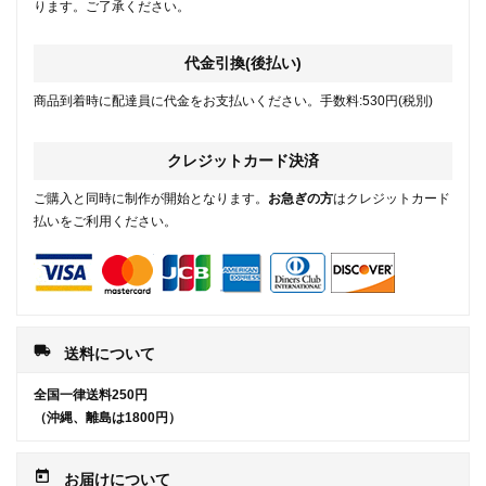
ります。ご了承ください。
代金引換(後払い)
商品到着時に配達員に代金をお支払いください。手数料:530円(税別)
クレジットカード決済
ご購入と同時に制作が開始となります。
お急ぎの方
はクレジットカード
払いをご利用ください。
local_shipping
送料について
全国一律送料250円
（沖縄、離島は1800円）
today
お届けについて