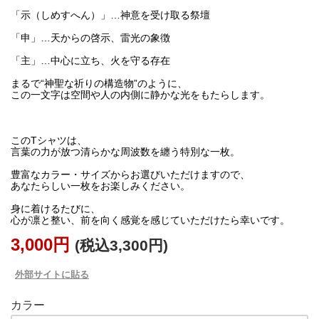
「示（しめすへん）」…神意を受け取る祭壇
「申」…天からの啓示、雷光の象徴
「主」…中心に立ち、火を守る存在
まるで“神聖な祈りの構造物”のように、
この一文字は空間や人の内側に静かな光をもたらします。
このTシャツは、
言葉の力が放つ清らかな周波数を纏う特別な一枚。
豊富なカラー・サイズからお選びいただけますので、
あなたらしい一枚をお楽しみください。
身に着けるたびに、
3,000円
(税込3,300円)
外部サイトに貼る
カラー