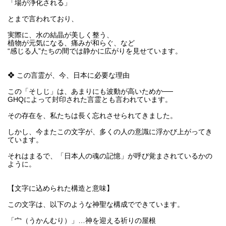
「場が浄化される」
とまで言われており、
実際に、水の結晶が美しく整う、
植物が元気になる、痛みが和らぐ、など
“感じる人”たちの間では静かに広がりを見せています。
❖ この言霊が、今、日本に必要な理由
この「そしじ」は、あまりにも波動が高いためか──
GHQによって封印された言霊とも言われています。
その存在を、私たちは長く忘れさせられてきました。
しかし、今またこの文字が、多くの人の意識に浮かび上がってき
ています。
それはまるで、「日本人の魂の記憶」が呼び覚まされているかの
ように。
【文字に込められた構造と意味】
この文字は、以下のような神聖な構成でできています。
「宀（うかんむり）」…神を迎える祈りの屋根