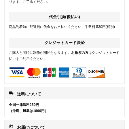
ります。ご了承ください。
代金引換(後払い)
商品到着時に配達員に代金をお支払いください。手数料:530円(税別)
クレジットカード決済
ご購入と同時に制作が開始となります。
お急ぎの方
はクレジットカード
払いをご利用ください。
local_shipping
送料について
全国一律送料250円
（沖縄、離島は1800円）
today
お届けについて