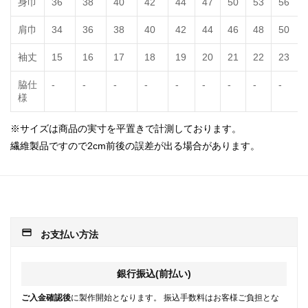
身巾
36
38
40
42
44
47
50
53
56
肩巾
34
36
38
40
42
44
46
48
50
袖丈
15
16
17
18
19
20
21
22
23
脇仕
-
-
-
-
-
-
-
-
-
様
※サイズは商品の実寸を平置きで計測しております。
繊維製品ですので2cm前後の誤差が出る場合があります。
payment
お支払い方法
銀行振込(前払い)
ご入金確認後
に製作開始となります。 振込手数料はお客様ご負担とな