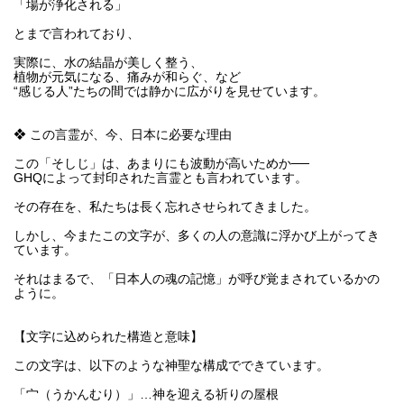
「場が浄化される」
とまで言われており、
実際に、水の結晶が美しく整う、
植物が元気になる、痛みが和らぐ、など
“感じる人”たちの間では静かに広がりを見せています。
❖ この言霊が、今、日本に必要な理由
この「そしじ」は、あまりにも波動が高いためか──
GHQによって封印された言霊とも言われています。
その存在を、私たちは長く忘れさせられてきました。
しかし、今またこの文字が、多くの人の意識に浮かび上がってき
ています。
それはまるで、「日本人の魂の記憶」が呼び覚まされているかの
ように。
【文字に込められた構造と意味】
この文字は、以下のような神聖な構成でできています。
「宀（うかんむり）」…神を迎える祈りの屋根