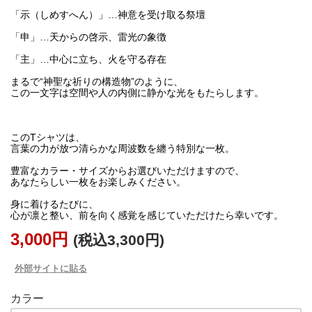
「示（しめすへん）」…神意を受け取る祭壇
「申」…天からの啓示、雷光の象徴
「主」…中心に立ち、火を守る存在
まるで“神聖な祈りの構造物”のように、
この一文字は空間や人の内側に静かな光をもたらします。
このTシャツは、
言葉の力が放つ清らかな周波数を纏う特別な一枚。
豊富なカラー・サイズからお選びいただけますので、
あなたらしい一枚をお楽しみください。
身に着けるたびに、
3,000円
(税込3,300円)
外部サイトに貼る
カラー