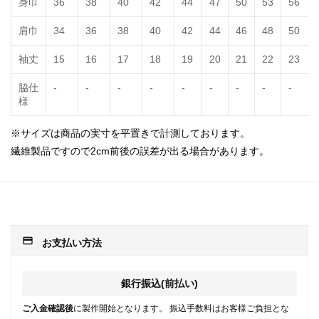
身巾
36
38
40
42
44
47
50
53
56
肩巾
34
36
38
40
42
44
46
48
50
袖丈
15
16
17
18
19
20
21
22
23
脇仕
-
-
-
-
-
-
-
-
-
様
※サイズは商品の実寸を平置きで計測しております。
繊維製品ですので2cm前後の誤差が出る場合があります。
payment
お支払い方法
銀行振込(前払い)
ご入金確認後
に製作開始となります。 振込手数料はお客様ご負担とな