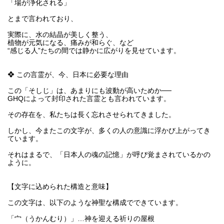
「場が浄化される」
とまで言われており、
実際に、水の結晶が美しく整う、
植物が元気になる、痛みが和らぐ、など
“感じる人”たちの間では静かに広がりを見せています。
❖ この言霊が、今、日本に必要な理由
この「そしじ」は、あまりにも波動が高いためか──
GHQによって封印された言霊とも言われています。
その存在を、私たちは長く忘れさせられてきました。
しかし、今またこの文字が、多くの人の意識に浮かび上がってき
ています。
それはまるで、「日本人の魂の記憶」が呼び覚まされているかの
ように。
【文字に込められた構造と意味】
この文字は、以下のような神聖な構成でできています。
「宀（うかんむり）」…神を迎える祈りの屋根