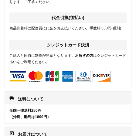
ります。ご了承ください。
代金引換(後払い)
商品到着時に配達員に代金をお支払いください。手数料:530円(税別)
クレジットカード決済
ご購入と同時に制作が開始となります。
お急ぎの方
はクレジットカード
払いをご利用ください。
local_shipping
送料について
全国一律送料250円
（沖縄、離島は1800円）
today
お届けについて