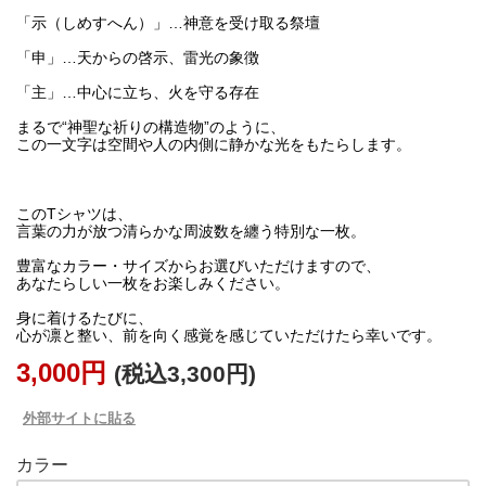
「示（しめすへん）」…神意を受け取る祭壇
「申」…天からの啓示、雷光の象徴
「主」…中心に立ち、火を守る存在
まるで“神聖な祈りの構造物”のように、
この一文字は空間や人の内側に静かな光をもたらします。
このTシャツは、
言葉の力が放つ清らかな周波数を纏う特別な一枚。
豊富なカラー・サイズからお選びいただけますので、
あなたらしい一枚をお楽しみください。
身に着けるたびに、
3,000円
(税込3,300円)
外部サイトに貼る
カラー