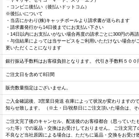
・コンビニ後払い（後払いドットコム）
※後払いについて
・当店にかわり(株)キャッチボールより請求書が送られます
・請求書発行から14日後までにお支払い下さい
・14日以内にお支払いがない場合再度の請求ごとに300円の再
・与信結果によっては当サービスをご利用いただけない場合が
更いただくことになります
銀行振込手数料はお客様負担となります。 代引き手数料５００
ご注文日を含めて8日間
販売数量指定はございません。
ご入金確認後、3営業日発送 在庫によって状況が変わりますの
知らせ致します。 （※土・日/祝祭日にご注文頂いた場合は、
ご注文完了後のキャンセル、配送後のお客様都合（思っていた
った等）での返品・交換はお受けしておりません。 ご注文完了
不良など当社原因による場合は、ただちに返品・交換をお受け致