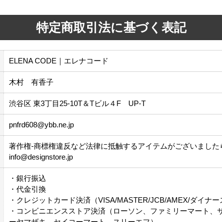
特定商取引法に基づく表記
ELENA CODE｜エレナコード
木村 有香子
渋谷区 東3丁目25-10T＆Tビル４F UP-T
pnfrd608@ybb.ne.jp
著作権-商標権違反など法律に抵触するアイテムがございました
info@designstore.jp
・銀行振込
・代金引換
・クレジットカード決済（VISA/MASTER/JCB/AMEX/ダイナ
・コンビニエンスストア決済（ローソン、ファミリーマート、
ーヤマザキ、セイコーマート、スリーエフ）