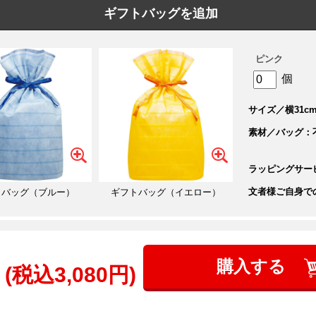
ギフトバッグを追加
ピンク
個
サイズ／横31cm
素材／バッグ：
ラッピングサー
文者様ご自身で
トバッグ（ブルー）
ギフトバッグ（イエロー）
購入する
(税込3,080円)