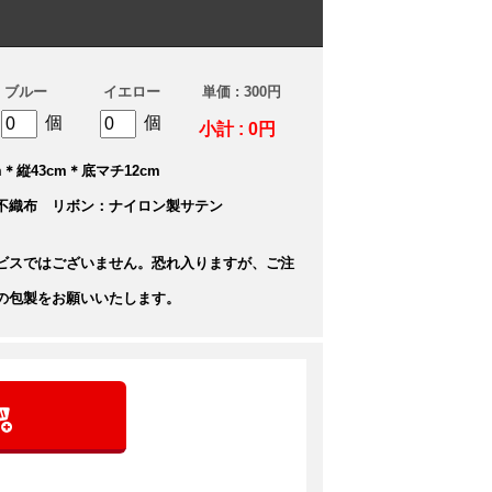
ブルー
イエロー
単価 : 300円
個
個
小計 : 0円
＊縦43cm＊底マチ12cm
不織布 リボン：ナイロン製サテン
ビスではございません。恐れ入りますが、ご注
の包製をお願いいたします。