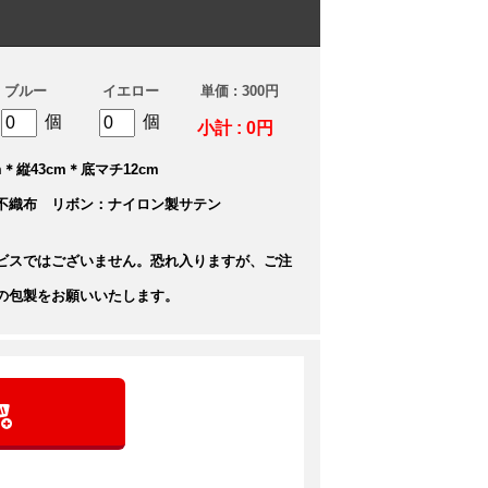
ブルー
イエロー
単価 : 300円
個
個
小計 : 0円
＊縦43cm＊底マチ12cm
不織布 リボン：ナイロン製サテン
ビスではございません。恐れ入りますが、ご注
の包製をお願いいたします。