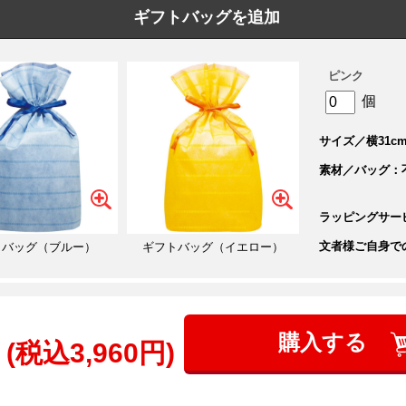
ギフトバッグを追加
ピンク
個
サイズ／横31cm
素材／バッグ：
ラッピングサー
文者様ご自身で
トバッグ（ブルー）
ギフトバッグ（イエロー）
購入する
(税込3,960円)