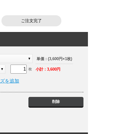
ご注文完了
ト
単価 : (3,600円×1枚)
小計 : 3,600円
枚
イズを追加
削除