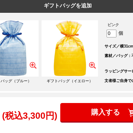
ギフトバッグを追加
ピンク
個
サイズ／横31cm
素材／バッグ：
ラッピングサー
文者様ご自身で
トバッグ（ブルー）
ギフトバッグ（イエロー）
購入する
(税込3,300円)