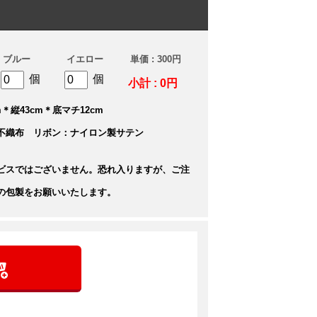
ブルー
イエロー
単価 : 300円
個
個
小計 : 0円
＊縦43cm＊底マチ12cm
不織布 リボン：ナイロン製サテン
ビスではございません。恐れ入りますが、ご注
の包製をお願いいたします。