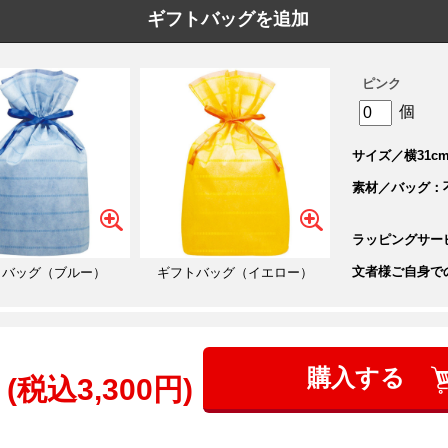
ギフトバッグを追加
ピンク
個
サイズ／横31cm
素材／バッグ：
ラッピングサー
文者様ご自身で
トバッグ（ブルー）
ギフトバッグ（イエロー）
購入する
(税込3,300円)