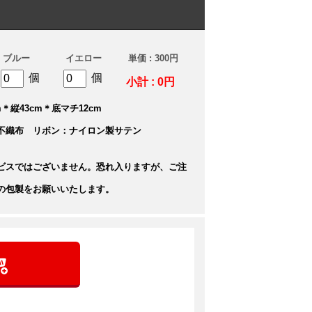
ブルー
イエロー
単価 : 300円
個
個
小計 : 0円
＊縦43cm＊底マチ12cm
不織布 リボン：ナイロン製サテン
ビスではございません。恐れ入りますが、ご注
の包製をお願いいたします。