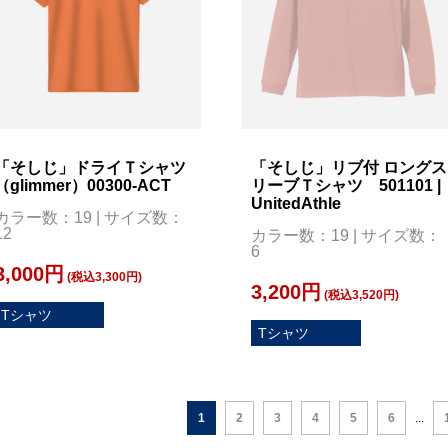
「そしじ」ドライＴシャツ
「そしじ」リブ付 ロングス
（glimmer）00300-ACT
リーブＴシャツ 501101 |
UnitedAthle
カラー数：19 | サイズ数：
12
カラー数：19 | サイズ数：
6
3,000円
(税込3,300円)
3,200円
(税込3,520円)
Tシャツ
Tシャツ
1
2
3
4
5
6
...