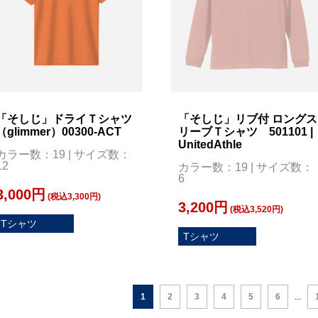
「そしじ」ドライＴシャツ
「そしじ」リブ付 ロングス
（glimmer）00300-ACT
リーブＴシャツ 501101 |
UnitedAthle
カラー数：19 | サイズ数：
12
カラー数：19 | サイズ数：
6
3,000円
(税込3,300円)
3,200円
(税込3,520円)
Tシャツ
Tシャツ
1
2
3
4
5
6
...