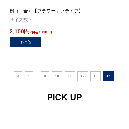
桝（１合）【フラワーオブライフ】
サイズ数：1
2,100円
(税込2,310円)
その他
<
1
...
9
10
11
12
13
14
PICK UP