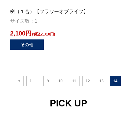
桝（１合）【フラワーオブライフ】
サイズ数：1
2,100円
(税込2,310円)
その他
<
1
...
9
10
11
12
13
14
PICK UP